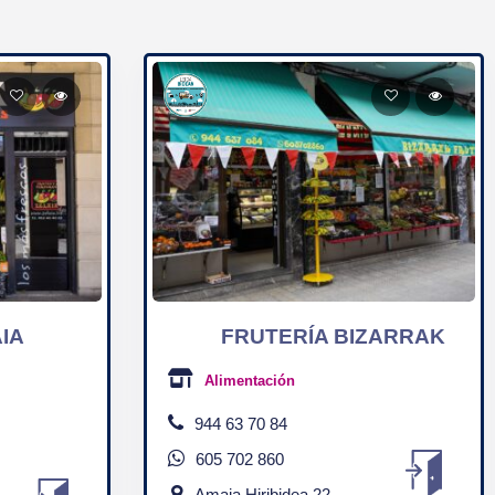
IA
FRUTERÍA BIZARRAK
Alimentación
944 63 70 84
605 702 860
Amaia Hiribidea 22