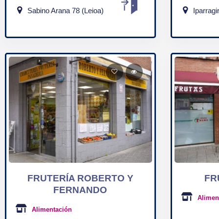
Sabino Arana 78 (Leioa)
Iparragi
FRUTERÍA ROBERTO Y
FR
FERNANDO
Alimen
Alimentación