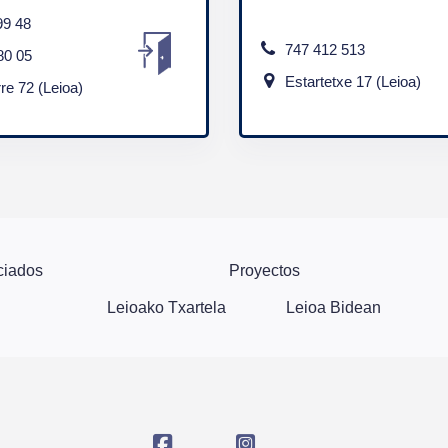
99 48
747 412 513
80 05
Estartetxe 17 (Leioa)
rre 72 (Leioa)
ciados
Proyectos
Leioako Txartela
Leioa Bidean