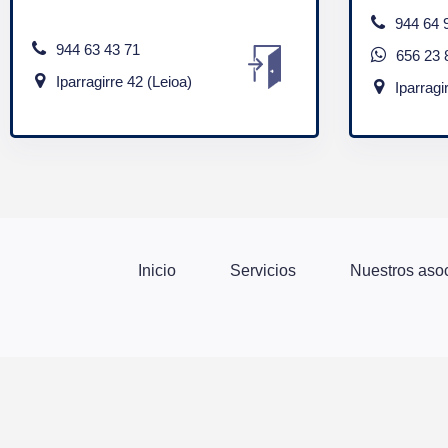
944 64 
944 63 43 71
656 23 
Iparragirre 42 (Leioa)
Iparragi
Inicio
Servicios
Nuestros aso