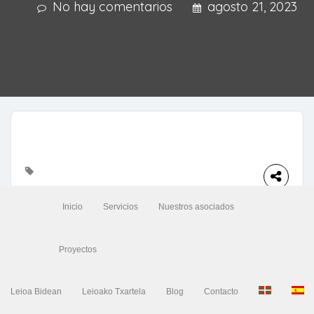
No hay comentarios
agosto 21, 2023
Inicio
Servicios
Nuestros asociados
Anterior
Siguiente
Proyectos
Leioa Bidean
Leioako Txartela
Blog
Contacto